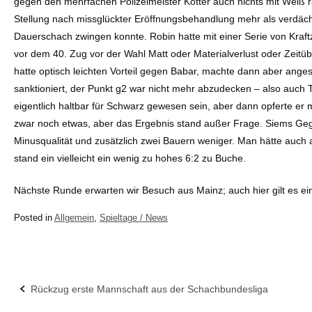
gegen den mehrfachen Polizeimeister Kotter auch nichts mit Weiß 
Stellung nach missglückter Eröffnungsbehandlung mehr als verdächt
Dauerschach zwingen konnte. Robin hatte mit einer Serie von Kraftzü
vor dem 40. Zug vor der Wahl Matt oder Materialverlust oder Zeitü
hatte optisch leichten Vorteil gegen Babar, machte dann aber ange
sanktioniert, der Punkt g2 war nicht mehr abzudecken – also auch 
eigentlich haltbar für Schwarz gewesen sein, aber dann opferte er 
zwar noch etwas, aber das Ergebnis stand außer Frage. Siems Gegn
Minusqualität und zusätzlich zwei Bauern weniger. Man hätte auch
stand ein vielleicht ein wenig zu hohes 6:2 zu Buche.
Nächste Runde erwarten wir Besuch aus Mainz; auch hier gilt es ei
Posted in
Allgemein
,
Spieltage / News
Rückzug erste Mannschaft aus der Schachbundesliga
Post