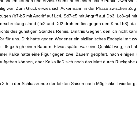
rausholen können und erzielte somit auch einen halbe Punkt. Zwei We
ig war. Zum Glück erwies sich Ackermann in der Phase zwischen Zug 25
gen (b7-b5 mit Angriff auf Lc4, Sd7-c5 mit Angriff auf Db3, Lc8-g4 mit
berschreitung stand (Tc2 und Dd2 drohten fies gegen den K auf h3), da
sichts des günstigen Standes Remis. Dmitriis Gegner, den ich nicht ka
Tor für uns. Dirk hatte gegen Wegener ein sizilianisches Endspiel mit
mit f5 gxf5 g5 einen Bauern. Etwas später war eine Qualität weg; ich h
er Kalka hatte eine Figur gegen zwei Bauern geopfert, nach einigen 
 aufgeben können, aber Kalka ließ sich noch das Matt durch Rückgabe 
n 3:5 in der Schlussrunde der letzten Saison nach Möglichkeit wieder 