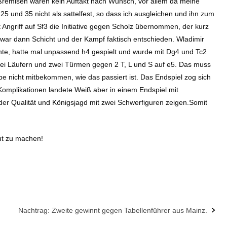
ißremisen waren kein Auftakt nach Wunsch, vor allem da meine
 und 35 nicht als sattelfest, so dass ich ausgleichen und ihn zum
 Angriff auf Sf3 die Initiative gegen Scholz übernommen, der kurz
 war dann Schicht und der Kampf faktisch entschieden. Wladimir
nnte, hatte mal unpassend h4 gespielt und wurde mit Dg4 und Tc2
 zwei Läufern und zwei Türmen gegen 2 T, L und S auf e5. Das muss
abe nicht mitbekommen, wie das passiert ist. Das Endspiel zog sich
Komplikationen landete Weiß aber in einem Endspiel mit
der Qualität und Königsjagd mit zwei Schwerfiguren zeigen.Somit
gut zu machen!
Nachtrag: Zweite gewinnt gegen Tabellenführer aus Mainz.