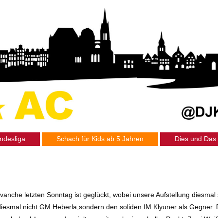
ndesliga
Schach für Kids ab 5 Jahren
Dies und Das
evanche letzten Sonntag ist geglückt, wobei unsere Aufstellung diesmal
 diesmal nicht GM Heberla,sondern den soliden IM Klyuner als Gegner.