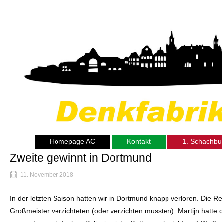
Skip
Home
to
content
Homepage AC
Kontakt
1. Schachbu
Zweite gewinnt in Dortmund
11. November 2018
In der letzten Saison hatten wir in Dortmund knapp verloren. Die R
Großmeister verzichteten (oder verzichten mussten). Martijn hatte