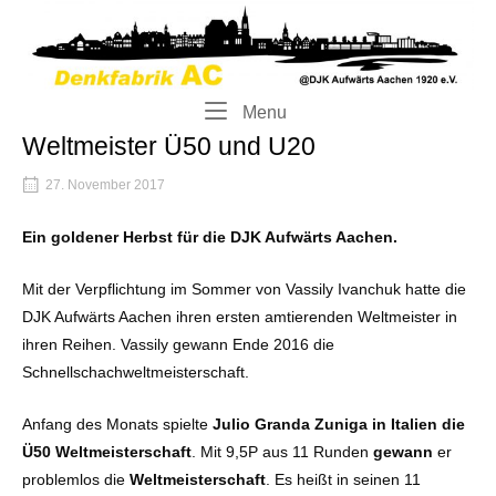
Skip
Home
to
content
Menu
Menu
Weltmeister Ü50 und U20
27. November 2017
Ein goldener Herbst für die DJK Aufwärts Aachen.
Mit der Verpflichtung im Sommer von Vassily Ivanchuk hatte die
DJK Aufwärts Aachen ihren ersten amtierenden Weltmeister in
ihren Reihen. Vassily gewann Ende 2016 die
Schnellschachweltmeisterschaft.
Anfang des Monats spielte
Julio Granda Zuniga in Italien die
Ü50 Weltmeisterschaft
. Mit 9,5P aus 11 Runden
gewann
er
problemlos die
Weltmeisterschaft
. Es heißt in seinen 11