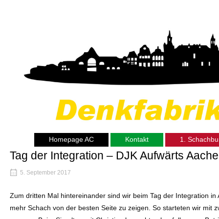
Skip
Home
to
content
Homepage AC
Kontakt
1. Schachbu
Tag der Integration – DJK Aufwärts Aach
5. September 2017
Zum dritten Mal hintereinander sind wir beim Tag der Integration 
mehr Schach von der besten Seite zu zeigen. So starteten wir mit z