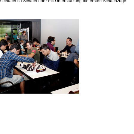
ute einfach so Schach oder mit Unterstützung die ersten Schachzüge