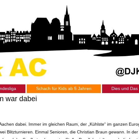
ndesliga
Schach für Kids ab 5 Jahren
Dies und Das
en war dabei
in Aachen dabei. Immer im gleichen Raum, der „Kühlste“ im ganzen Eurog
wei Blitzturnieren. Einmal Senioren, die Christian Braun gewann. In de