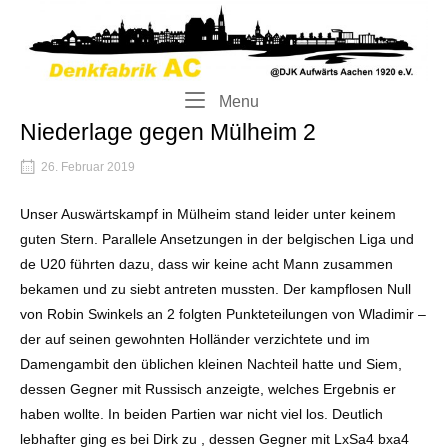
Skip
Home
to
content
Menu
Menu
Niederlage gegen Mülheim 2
26. Februar 2019
Unser Auswärtskampf in Mülheim stand leider unter keinem
guten Stern. Parallele Ansetzungen in der belgischen Liga und
de U20 führten dazu, dass wir keine acht Mann zusammen
bekamen und zu siebt antreten mussten. Der kampflosen Null
von Robin Swinkels an 2 folgten Punkteteilungen von Wladimir –
der auf seinen gewohnten Holländer verzichtete und im
Damengambit den üblichen kleinen Nachteil hatte und Siem,
dessen Gegner mit Russisch anzeigte, welches Ergebnis er
haben wollte. In beiden Partien war nicht viel los. Deutlich
lebhafter ging es bei Dirk zu , dessen Gegner mit LxSa4 bxa4