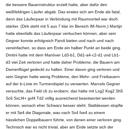
die bessere Bauernstruktur erzielt hatte, aber dafür den
weißfeldrigen Läufer abgab. Das erwies sich am Ende als fatal,
denn das Läuferpaar in Verbindung mit Raumvorteil war doch
stärker. (Dirk steht mit 5 aus 7 klar im Bereich IM-Norm.) Martijn
hatte ebenfalls das Läuferpaar verbuchen können, aber sein
Gegner konnte erfolgreich Paroli bieten und nach und nach
vereinfachen, so dass am Ende ein halber Punkt an beide ging.
Dmtirii hatte mit dem Manöver Ld3-b1, Dd1-a4-c2-d1 und Lb1-
d3 viel Zeit verloren und hatte daher Probleme, die Bauern am
Damenflügel gedeckt zu halten. Einer davon ging verloren und
sein Gegner hatte wenig Probleme, den Mehr- und Freibauern
auf der b-Linie im Turmendspiel zu verwerten. Marcels Gegner
versuchte, das Feld c6 zu erobern; das hätte mit Lxg2 Kxg2 Sh5
Sc6 SxLf4+ gxf4 Td2 völlig ausreichend beantwortet werden
können, wonach eher Schwarz besser steht. Stattdessen stopfte
er mit Se4 die Diagonale, was nach Sx4 fxe4 zu einem
hässlichen Doppelbauern führte, von denen einer verloren ging.
Technisch war es nicht trivial, aber am Ende setzte sich der