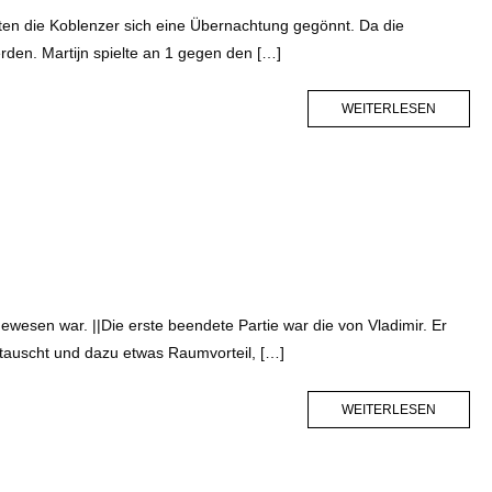
tten die Koblenzer sich eine Übernachtung gegönnt. Da die
rden. Martijn spielte an 1 gegen den […]
MORE
WEITERLESEN
TAG
wesen war. ||Die erste beendete Partie war die von Vladimir. Er
etauscht und dazu etwas Raumvorteil, […]
MORE
WEITERLESEN
TAG