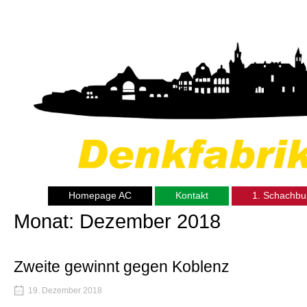
Skip
Home
to
content
Homepage AC
Kontakt
1. Schachbu
Monat:
Dezember 2018
Zweite gewinnt gegen Koblenz
19. Dezember 2018