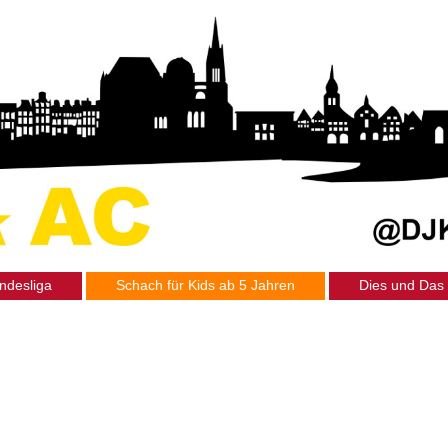
ndesliga
Schach für Kids ab 5 Jahren
Dies und Das