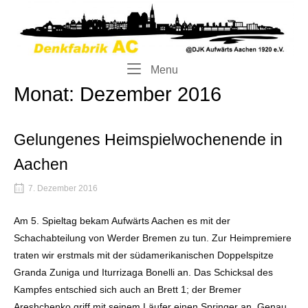
Skip
Home
to
content
Menu
Menu
Monat:
Dezember 2016
Gelungenes Heimspielwochenende in
Aachen
7. Dezember 2016
Am 5. Spieltag bekam Aufwärts Aachen es mit der
Schachabteilung von Werder Bremen zu tun. Zur Heimpremiere
traten wir erstmals mit der südamerikanischen Doppelspitze
Granda Zuniga und Iturrizaga Bonelli an. Das Schicksal des
Kampfes entschied sich auch an Brett 1; der Bremer
Areshchenko griff mit seinem Läufer einen Springer an. Genau